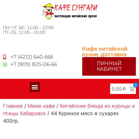
ПН-ЧТ, ВС: 11:00 – 23:00
ПТ-СБ: 11:00 – 01:00
Кафе китайской
кухни, доставка
+7 (4212) 640-666
ЛИЧНЫЙ
+7 (909) 825-06-66
КАБИНЕТ
0
0,00
₽
Меню китайской кухни
Доставка и оплата
Главная
/
Меню кафе
/
Китайские блюда из курицы и
птицы Хабаровск
/ 44 Куриное мясо в сухарях
400гр.