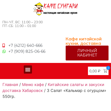
ПН-ЧТ, ВС: 11:00 – 23:00
ПТ-СБ: 11:00 – 01:00
Кафе китайской
кухни, доставка
+7 (4212) 640-666
ЛИЧНЫЙ
+7 (909) 825-06-66
КАБИНЕТ
0
0,00
₽
Меню китайской кухни
Доставка и оплата
Главная
/
Меню кафе
/
Китайские салаты и закуски
доставка Хабаровск
/ 3 Салат «Кальмар с огурцом»
550гр.