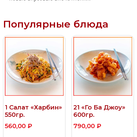
Популярные блюда
1 Салат «Харбин»
21 «Го Ба Джоу»
550гр.
600гр.
560,00
₽
790,00
₽